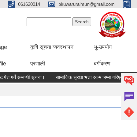
061620914
biruwaruralmun@gmail.com
Search form
Search
lage
कृषि सूचना व्यवस्थापन
भु-उपयोग
ile
प्रणाली
बर्गीकरण
र्ने सम्बन्धी सूचना।
सामाजिक सुरक्षा भत्ता रकम जम्मा गरिएको सम्बन्धी सू