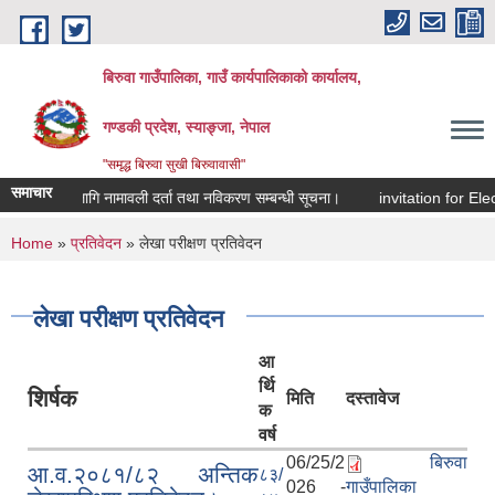
Skip to main content
बिरुवा गाउँपालिका, गाउँ कार्यपालिकाको कार्यालय,
गण्डकी प्रदेश, स्याङ्जा, नेपाल
"समृद्ध बिरुवा सुखी बिरुवावासी"
समाचार
र्चका लागि नामावली दर्ता तथा नविकरण सम्बन्धी सूचना।
invitation for Electr
You are here
Home
»
प्रतिवेदन
» लेखा परीक्षण प्रतिवेदन
लेखा परीक्षण प्रतिवेदन
आ
र्थि
शिर्षक
मिति
दस्तावेज
क
वर्ष
06/25/2
बिरुवा
आ.व.२०८१/८२ अन्तिक
८३/
026 -
गाउँपालिका