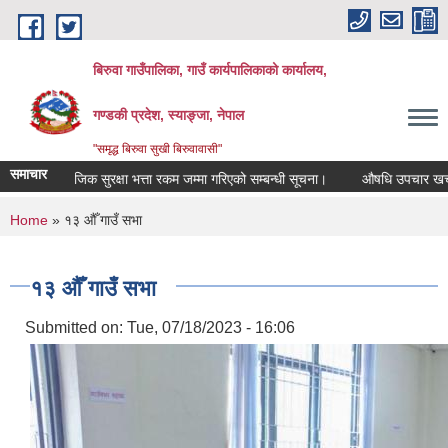
Skip to main content
बिरुवा गाउँपालिका, गाउँ कार्यपालिकाको कार्यालय,
गण्डकी प्रदेश, स्याङ्जा, नेपाल
"समृद्ध बिरुवा सुखी बिरुवावासी"
समाचार
षा भत्ता रकम जम्मा गरिएको सम्बन्धी सूचना।
औषधि उपचार खर्चका लागि नामावली दर्ता 
You are here
Home
» १३ औँ गाउँ सभा
१३ औँ गाउँ सभा
Submitted on:
Tue, 07/18/2023 - 16:06