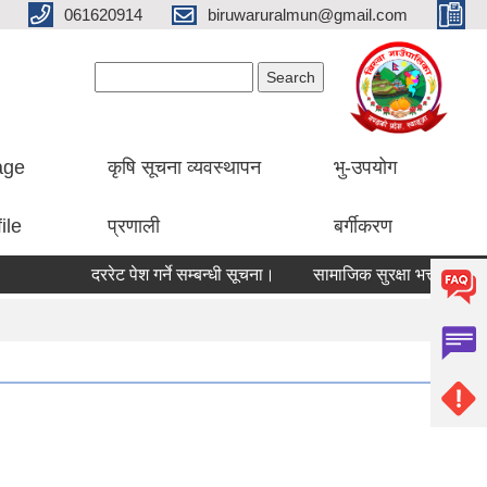
061620914
biruwaruralmun@gmail.com
Search form
Search
lage
कृषि सूचना व्यवस्थापन
भु-उपयोग
ile
प्रणाली
बर्गीकरण
दररेट पेश गर्ने सम्बन्धी सूचना।
सामाजिक सुरक्षा भत्ता रकम जम्मा गर