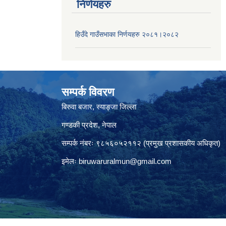
निर्णयहरु
हिउँदे गाउँसभाका निर्णयहरु २०८१।२०८२
सम्पर्क विवरण
बिरुवा बजार, स्याङ्जा जिल्ला
गण्डकी प्रदेश, नेपाल
सम्पर्क नंबरः ९८५६०५२११२ (प्रमुख प्रशासकीय अधिकृत)
इमेलः
biruwaruralmun@gmail.com