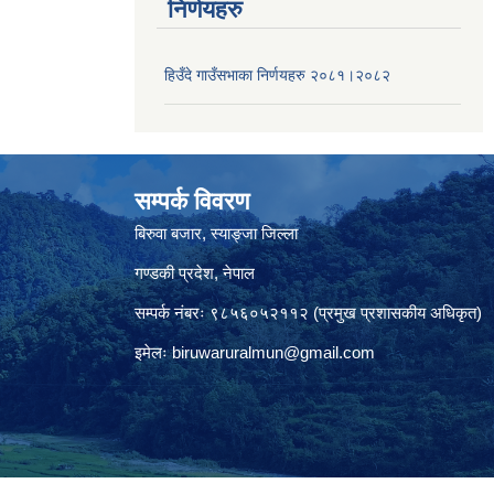
निर्णयहरु
हिउँदे गाउँसभाका निर्णयहरु २०८१।२०८२
सम्पर्क विवरण
बिरुवा बजार, स्याङ्जा जिल्ला
गण्डकी प्रदेश, नेपाल
सम्पर्क नंबरः ९८५६०५२११२ (प्रमुख प्रशासकीय अधिकृत)
इमेलः
biruwaruralmun@gmail.com