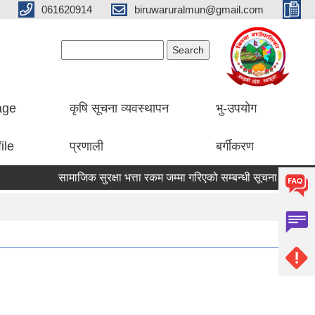
061620914
biruwaruralmun@gmail.com
Search form
Search
lage
कृषि सूचना व्यवस्थापन
भु-उपयोग
ile
प्रणाली
बर्गीकरण
सामाजिक सुरक्षा भत्ता रकम जम्मा गरिएको सम्बन्धी सूचना।
औषधि उ