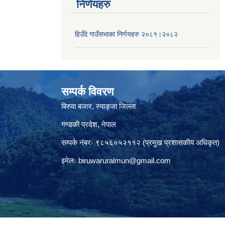
निर्णयहरु
हिउँदे गाउँसभाका निर्णयहरु २०८१।२०८२
सम्पर्क विवरण
बिरुवा बजार, स्याङ्जा जिल्ला
गण्डकी प्रदेश, नेपाल
सम्पर्क नंबरः ९८५६०५२११२ (प्रमुख प्रशासकीय अधिकृत)
इमेलः
biruwaruralmun@gmail.com